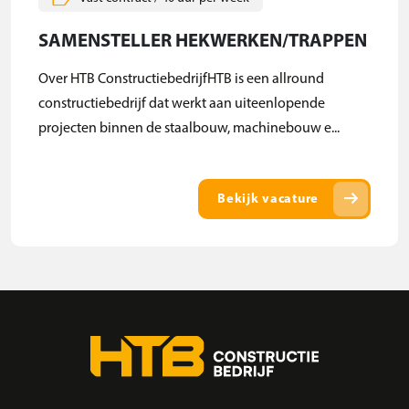
SAMENSTELLER HEKWERKEN/TRAPPEN
Over HTB ConstructiebedrijfHTB is een allround
constructiebedrijf dat werkt aan uiteenlopende
projecten binnen de staalbouw, machinebouw e...
arrow_right_alt
Bekijk vacature