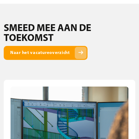
SMEED MEE AAN DE
TOEKOMST
arrow_right_alt
Naar het vacatureoverzicht