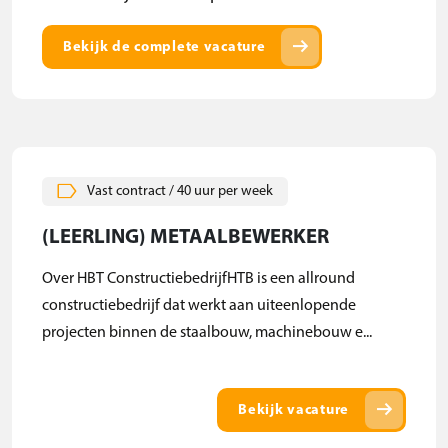
arrow_right_alt
Bekijk de complete vacature
Vast contract / 40 uur per week
(LEERLING) METAALBEWERKER
Over HBT ConstructiebedrijfHTB is een allround
constructiebedrijf dat werkt aan uiteenlopende
projecten binnen de staalbouw, machinebouw e...
arrow_right_alt
Bekijk vacature