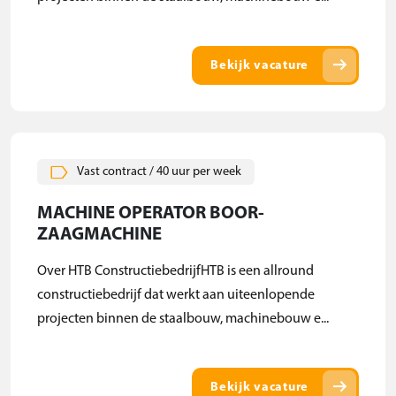
arrow_right_alt
Bekijk vacature
Vast contract / 40 uur per week
MACHINE OPERATOR BOOR-
ZAAGMACHINE
Over HTB ConstructiebedrijfHTB is een allround
constructiebedrijf dat werkt aan uiteenlopende
projecten binnen de staalbouw, machinebouw e...
arrow_right_alt
Bekijk vacature