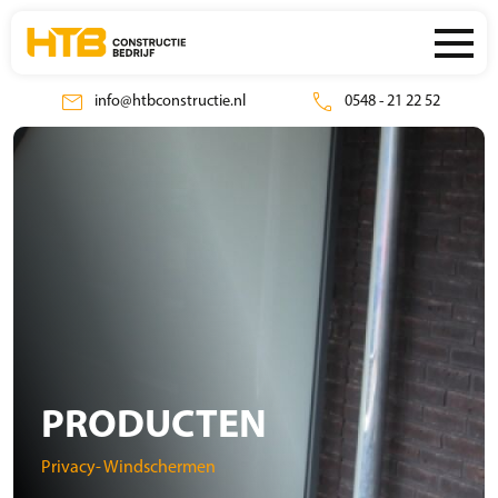
mail
call
info@htbconstructie.nl
0548 - 21 22 52
PRODUCTEN
Privacy- Windschermen