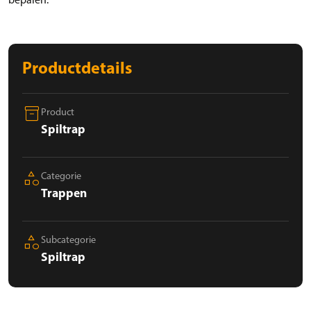
bepalen.
Productdetails
inventory_2
Product
Spiltrap
category
Categorie
Trappen
category
Subcategorie
Spiltrap