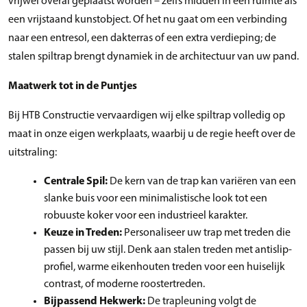
vrijwel overal geplaatst worden – zelfs midden in een ruimte als
een vrijstaand kunstobject. Of het nu gaat om een verbinding
naar een entresol, een dakterras of een extra verdieping; de
stalen spiltrap brengt dynamiek in de architectuur van uw pand.
Maatwerk tot in de Puntjes
Bij HTB Constructie vervaardigen wij elke spiltrap volledig op
maat in onze eigen werkplaats, waarbij u de regie heeft over de
uitstraling:
Centrale Spil:
De kern van de trap kan variëren van een
slanke buis voor een minimalistische look tot een
robuuste koker voor een industrieel karakter.
Keuze in Treden:
Personaliseer uw trap met treden die
passen bij uw stijl. Denk aan stalen treden met antislip-
profiel, warme eikenhouten treden voor een huiselijk
contrast, of moderne roostertreden.
Bijpassend Hekwerk:
De trapleuning volgt de