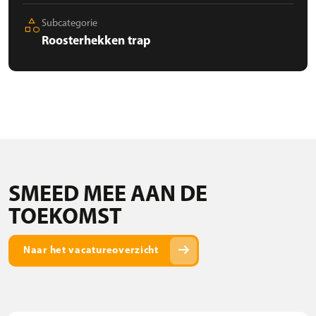
category
Subcategorie
Roosterhekken trap
SMEED MEE AAN DE
TOEKOMST
arrow_right_alt
Naar het vacatureoverzicht