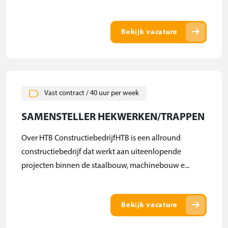
arrow_right_alt
Bekijk vacature
Vast contract / 40 uur per week
SAMENSTELLER HEKWERKEN/TRAPPEN
Over HTB ConstructiebedrijfHTB is een allround
constructiebedrijf dat werkt aan uiteenlopende
projecten binnen de staalbouw, machinebouw e...
arrow_right_alt
Bekijk vacature