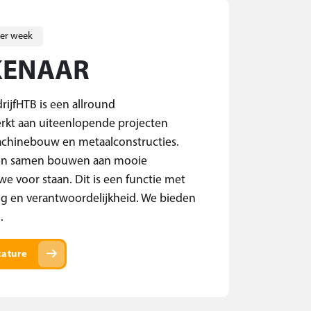
per week
KENAAR
ijfHTB is een allround
erkt aan uiteenlopende projecten
achinebouw en metaalconstructies.
 en samen bouwen aan mooie
we voor staan. Dit is een functie met
ing en verantwoordelijkheid. We bieden
.
arrow_right_alt
cature