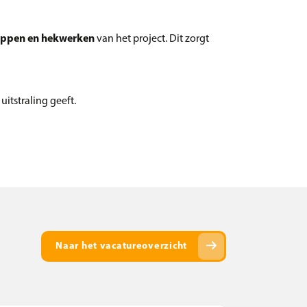
trappen en hekwerken
van het project. Dit zorgt
tstraling geeft.
arrow_right_alt
Naar het vacatureoverzicht