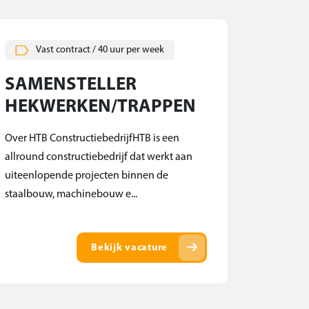
Vast contract / 40 uur per week
SAMENSTELLER
HEKWERKEN/TRAPPEN
Over HTB ConstructiebedrijfHTB is een
allround constructiebedrijf dat werkt aan
uiteenlopende projecten binnen de
staalbouw, machinebouw e...
arrow_right_alt
Bekijk vacature