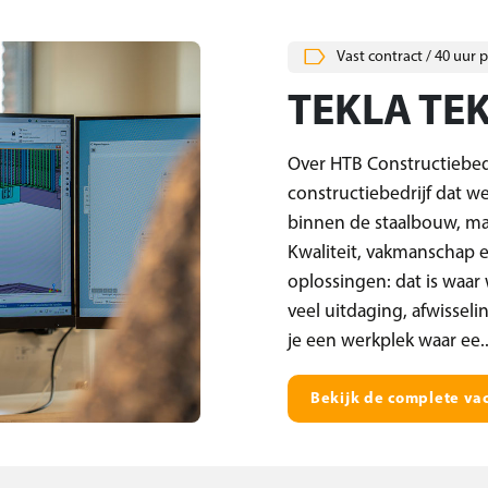
Vast contract / 40 uur 
TEKLA TE
Over HTB Constructiebedr
constructiebedrijf dat w
binnen de staalbouw, m
Kwaliteit, vakmanschap
oplossingen: dat is waar 
veel uitdaging, afwissel
je een werkplek waar ee..
Bekijk de complete va