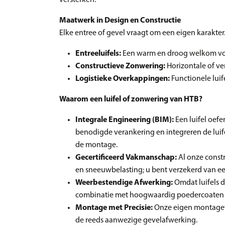
Maatwerk in Design en Constructie
Elke entree of gevel vraagt om een eigen karakter.
Entreeluifels:
Een warm en droog welkom voor
Constructieve Zonwering:
Horizontale of ve
Logistieke Overkappingen:
Functionele luif
Waarom een luifel of zonwering van HTB?
Integrale Engineering (BIM):
Een luifel oefe
benodigde verankering en integreren de luif
de montage.
Gecertificeerd Vakmanschap:
Al onze const
en sneeuwbelasting; u bent verzekerd van een
Weerbestendige Afwerking:
Omdat luifels d
combinatie met hoogwaardig poedercoaten zo
Montage met Precisie:
Onze eigen montagete
de reeds aanwezige gevelafwerking.