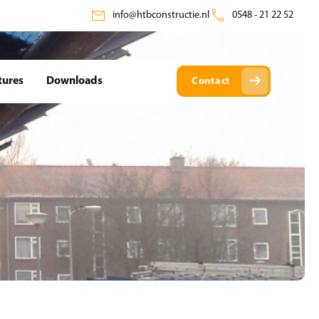
mail
call
info@htbconstructie.nl
0548 - 21 22 52
arrow_right_alt
tures
Downloads
Contact