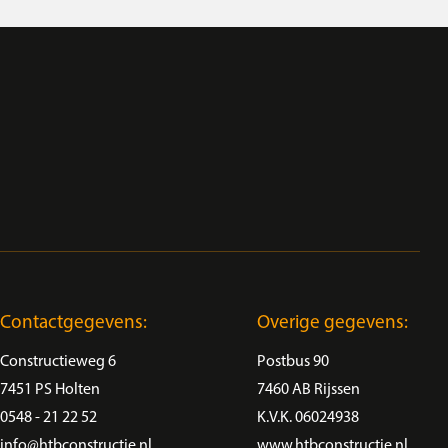
Contactgegevens:
Overige gegevens:
Constructieweg 6
Postbus 90
7451 PS Holten
7460 AB Rijssen
0548 - 21 22 52
K.V.K. 06024938
info@htbconstructie.nl
www.htbconstructie.nl