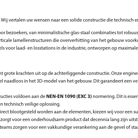
 Wij vertalen uw wensen naar een solide constructie die technisch en
 bezoekers, van minimalistische glas-staal combinaties tot robuu
rticale lamellenstructuren die oververhitting van het gebouw voor
els voor laad- en losstations in de industrie, ontworpen op maxim
nt grote krachten uit op de achterliggende constructie. Onze engin
el naadloos in het 3D-model van het gebouw. Dit garandeert een ve
ructies voldoen aan de
NEN-EN 1090 (EXC 3)
normering. Dit is essen
 technisch veilige oplossing.
irect blootgesteld worden aan de elementen, kiezen wij voor een su
rgt voor een onderhoudsarm product dat decennia lang zijn uitst
ams zorgen voor een vakkundige verankering aan de gevel of staa