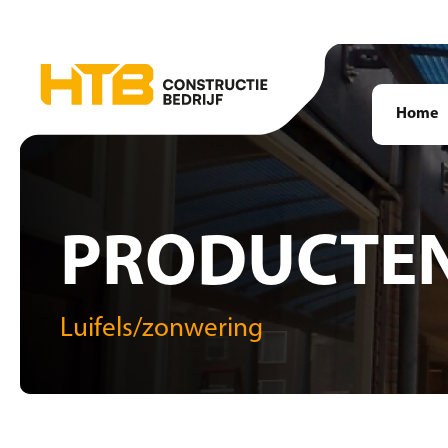
Home
PRODUCTE
Luifels/zonwering