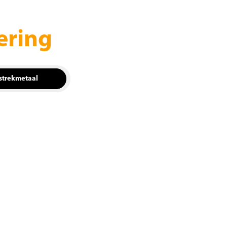
ering
 strekmetaal