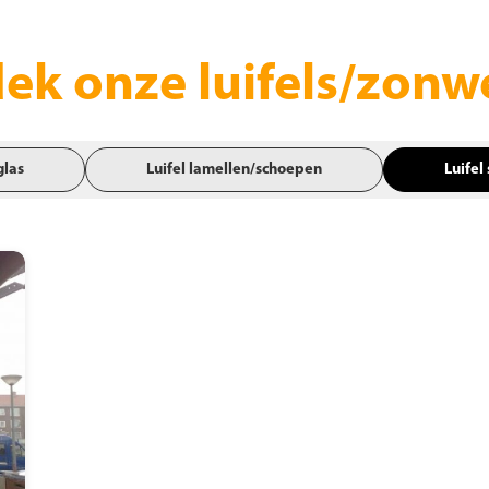
ek onze luifels/zonw
glas
Luifel lamellen/schoepen
Luifel