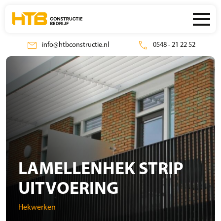
mail
call
info@htbconstructie.nl
0548 - 21 22 52
LAMELLENHEK STRIP
UITVOERING
Hekwerken