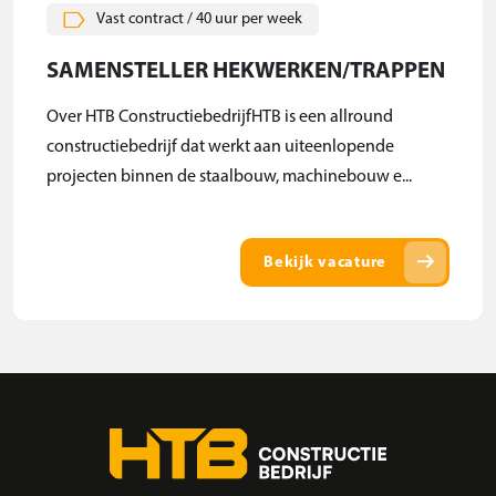
Vast contract / 40 uur per week
SAMENSTELLER HEKWERKEN/TRAPPEN
Over HTB ConstructiebedrijfHTB is een allround
constructiebedrijf dat werkt aan uiteenlopende
projecten binnen de staalbouw, machinebouw e...
arrow_right_alt
Bekijk vacature